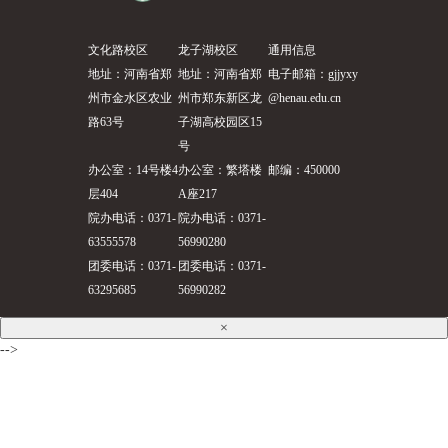
文化路校区
龙子湖校区
通用信息
地址：河南省郑
地址：河南省郑
电子邮箱：gjjyxy
州市金水区农业
州市郑东新区龙
@henau.edu.cn
路63号
子湖高校园区15
号
办公室：14号楼4
办公室：繁塔楼
邮编：450000
层404
A座217
院办电话：0371-
院办电话：0371-
63555578
56990280
团委电话：0371-
团委电话：0371-
63295685
56990282
×
-->