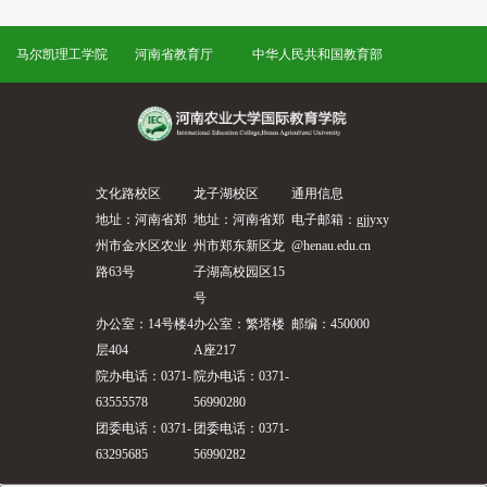
马尔凯理工学院
河南省教育厅
中华人民共和国教育部
文化路校区
龙子湖校区
通用信息
地址：河南省郑
地址：河南省郑
电子邮箱：gjjyxy
州市金水区农业
州市郑东新区龙
@henau.edu.cn
路63号
子湖高校园区15
号
办公室：14号楼4
办公室：繁塔楼
邮编：450000
层404
A座217
院办电话：0371-
院办电话：0371-
63555578
56990280
团委电话：0371-
团委电话：0371-
63295685
56990282