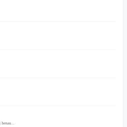
au edu cn uploadfile 2021 0111 20210111112121817 dochttp: gj henau...