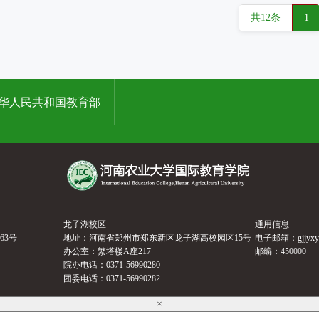
共12条
1
华人民共和国教育部
龙子湖校区
通用信息
63号
地址：河南省郑州市郑东新区龙子湖高校园区15号
电子邮箱：gjjyxy@h
办公室：繁塔楼A座217
邮编：450000
院办电话：0371-56990280
团委电话：0371-56990282
×