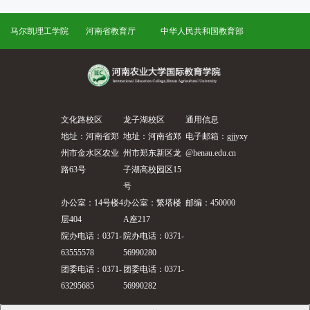
马尔凯理工学院
河南省教育厅
中华人民共和国教育部
文化路校区
龙子湖校区
通用信息
地址：河南省郑
地址：河南省郑
电子邮箱：gjjyxy
州市金水区农业
州市郑东新区龙
@henau.edu.cn
路63号
子湖高校园区15
号
办公室：14号楼4
办公室：繁塔楼
邮编：450000
层404
A座217
院办电话：0371-
院办电话：0371-
63555578
56990280
团委电话：0371-
团委电话：0371-
63295685
56990282