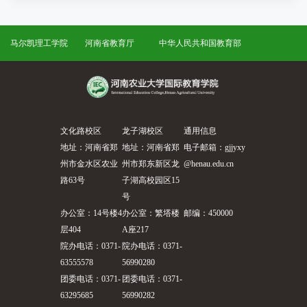
马尔凯理工学院
河南省教育厅
中华人民共和国教育部
文化路校区
龙子湖校区
通用信息
地址：河南省郑
地址：河南省郑
电子邮箱：gjjyxy
州市金水区农业
州市郑东新区龙
@henau.edu.cn
路63号
子湖高校园区15
号
办公室：14号楼4
办公室：繁塔楼
邮编：450000
层404
A座217
院办电话：0371-
院办电话：0371-
63555578
56990280
团委电话：0371-
团委电话：0371-
63295685
56990282